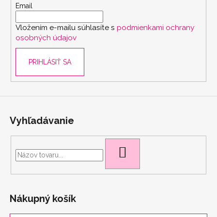
t
Email
i
Vložením e-mailu súhlasíte s
podmienkami ochrany
e
osobných údajov
PRIHLÁSIŤ SA
scount
Vyhľadávanie
HĽADAŤ
Nákupný košík