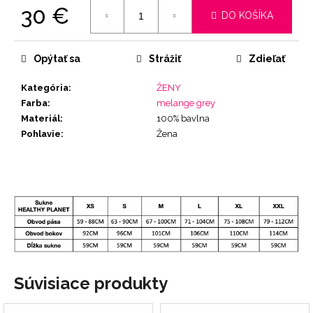
30 €
DO KOŠÍKA
Jednotková
cena:
Opýtať sa
Strážiť
Zdieľať
Kategória
:
ŽENY
Farba
:
melange grey
Materiál
:
100% bavlna
Pohlavie
:
Žena
Súvisiace produkty