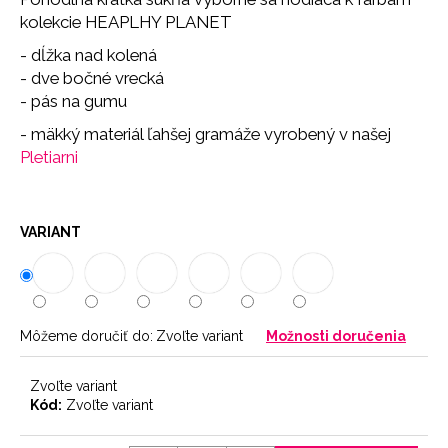
č
kolekcie HEAPLHY PLANET
a
m
- dĺžka nad kolená
e
- dve bočné vrecká
- pás na gumu
BRAZILKY
- mäkký materiál ľahšej gramáže vyrobený v našej
SOFT
Pletiarni
CHOCOLATE
9
€
VARIANT
Môžeme doručiť do:
Zvoľte variant
Možnosti doručenia
Zvoľte variant
Kód:
Zvoľte variant