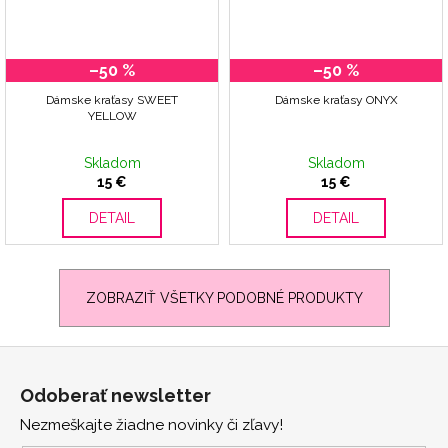
–50 %
–50 %
Dámske kraťasy SWEET
Dámske kraťasy ONYX
YELLOW
Skladom
Skladom
15 €
15 €
DETAIL
DETAIL
ZOBRAZIŤ VŠETKY PODOBNÉ PRODUKTY
Z
á
Odoberať newsletter
p
Nezmeškajte žiadne novinky či zľavy!
ä