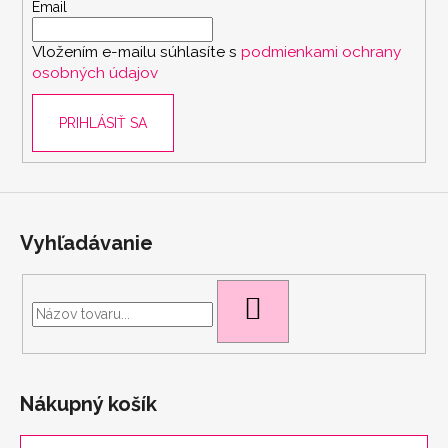
t
Email
i
Vložením e-mailu súhlasíte s
podmienkami ochrany
e
osobných údajov
PRIHLÁSIŤ SA
scount
Vyhľadávanie
HĽADAŤ
Nákupný košík