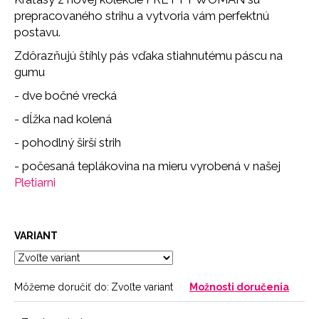
č
prepracovaného strihu a vytvoria vám perfektnú
a
postavu.
m
e
Zdôrazňujú štíhly pás vďaka stiahnutému páscu na
gumu
SŤAHOVACIE
- dve bočné vrecká
NOHAVIČKY
SKIN
- dĺžka nad kolená
18
- pohodlný širší strih
€
- počesaná teplákovina na mieru vyrobená v našej
Pletiarni
VARIANT
Môžeme doručiť do:
Zvoľte variant
Možnosti doručenia