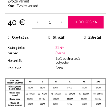
Zvoľte variant
Kód:
Zvoľte variant
40 €
DO KOŠÍKA
Jednotková
cena:
Opýtať sa
Strážiť
Zdieľať
Kategória
:
ŽENY
Farba
:
Čierna
80% bavlna, 20%
Materiál
:
polyester
Pohlavie
:
Žena