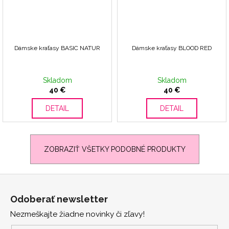
Dámske kraťasy BASIC NATUR
Dámske kraťasy BLOOD RED
Skladom
Skladom
40 €
40 €
DETAIL
DETAIL
ZOBRAZIŤ VŠETKY PODOBNÉ PRODUKTY
Z
á
Odoberať newsletter
p
Nezmeškajte žiadne novinky či zľavy!
ä