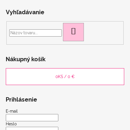
Vyhľadávanie
HĽADAŤ
scount
Nákupný košík
0
KS /
0 €
Prihlásenie
E-mail
Heslo