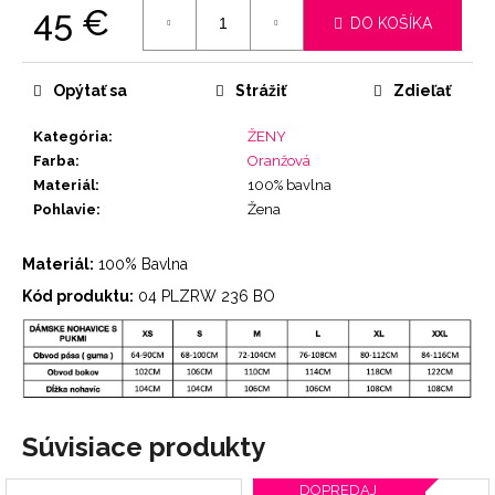
45 €
DO KOŠÍKA
Jednotková
cena:
Opýtať sa
Strážiť
Zdieľať
Kategória
:
ŽENY
Farba
:
Oranžová
Materiál
:
100% bavlna
Pohlavie
:
Žena
Materiál:
100% Bavlna
Kód produktu:
04 PLZRW 236 BO
Súvisiace produkty
DOPREDAJ