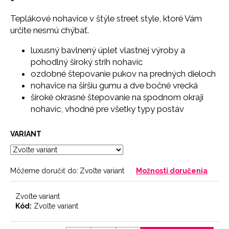
č
a
Teplákové nohavice v štýle street style, ktoré Vám
m
určite nesmú chýbať.
e
luxusný bavlnený úplet vlastnej výroby a
pohodlný široký strih nohavíc
SŤAHOVACIE
ozdobné štepovanie pukov na predných dieloch
NOHAVIČKY
BLACK
nohavice na širšiu gumu a dve bočné vrecká
18
široké okrasné štepovanie na spodnom okraji
€
nohavíc, vhodné pre všetky typy postáv
VARIANT
Môžeme doručiť do:
Zvoľte variant
Možnosti doručenia
Zvoľte variant
Kód:
Zvoľte variant