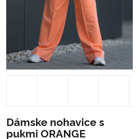
á
j
s
ť
?
HĽADAŤ
O
d
p
o
Dámske nohavice s
r
pukmi ORANGE
ú