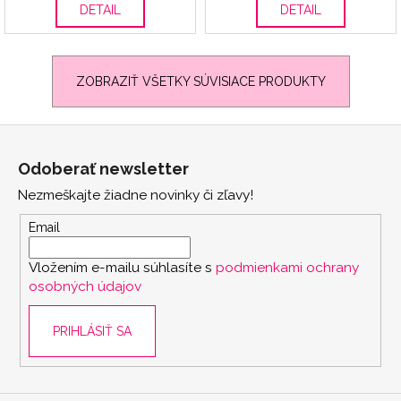
DETAIL
DETAIL
ZOBRAZIŤ VŠETKY SÚVISIACE PRODUKTY
Z
á
Odoberať newsletter
p
Nezmeškajte žiadne novinky či zľavy!
ä
t
Email
i
Vložením e-mailu súhlasíte s
podmienkami ochrany
e
osobných údajov
PRIHLÁSIŤ SA