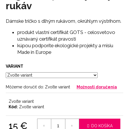
č
rukáv
a
m
e
Dámske tričko s dlhým rukávom, okrúhlym výstrihom.
produkt vlastní certifikát GOTS - celosvetovo
LEGÍNY
uznávaný certifikát pravosti
PUSH-
kúpou podporíte ekologické projekty a misiu
UP
Made in Europe
29
€
VARIANT
Môžeme doručiť do:
Zvoľte variant
Možnosti doručenia
Zvoľte variant
Kód:
Zvoľte variant
15 €
DO KOŠÍKA