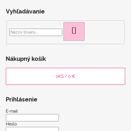
Vyhľadávanie
HĽADAŤ
scount
Nákupný košík
0
KS /
0 €
Prihlásenie
E-mail
Heslo