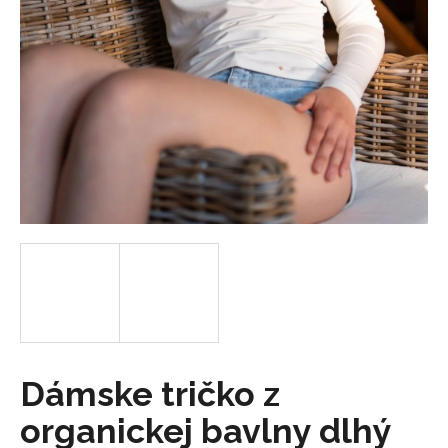
á
j
s
ť
?
HĽADAŤ
O
d
p
o
Dámske tričko z
r
organickej bavlny dlhý
ú