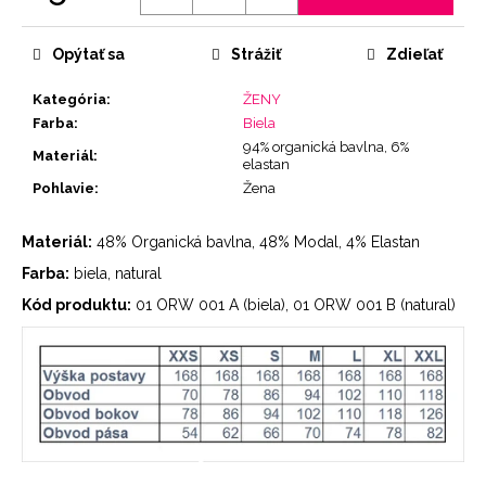
Jednotková
cena:
Opýtať sa
Strážiť
Zdieľať
Kategória
:
ŽENY
Farba
:
Biela
94% organická bavlna, 6%
Materiál
:
elastan
Pohlavie
:
Žena
Materiál:
48% Organická bavlna, 48% Modal, 4% Elastan
Farba:
biela, natural
Kód produktu:
01 ORW 001 A (biela), 01 ORW 001 B (natural)