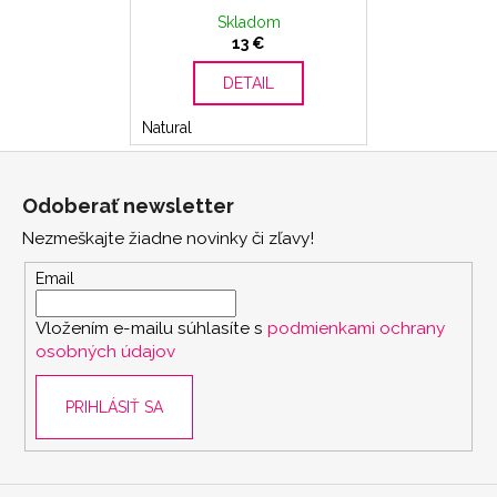
Skladom
13 €
DETAIL
Natural
Z
á
Odoberať newsletter
p
Nezmeškajte žiadne novinky či zľavy!
ä
t
Email
i
Vložením e-mailu súhlasíte s
podmienkami ochrany
e
osobných údajov
PRIHLÁSIŤ SA