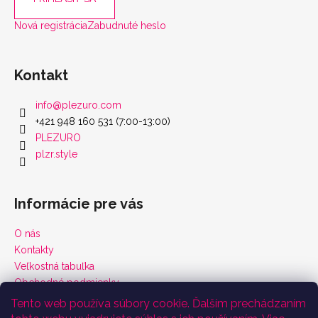
Nová registrácia
Zabudnuté heslo
Kontakt
info
@
plezuro.com
+421 948 160 531 (7:00-13:00)
PLEZURO
plzr.style
Informácie pre vás
O nás
Kontakty
Veľkostná tabuľka
Obchodné podmienky
Vrátenie tovaru a reklamácie
Tento web používa súbory cookie. Ďalším prechádzaním
Podmienky ochrany osobných údajov