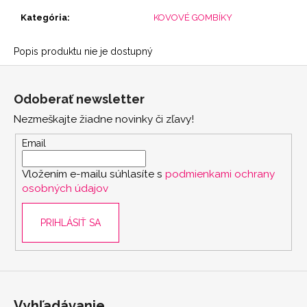
Kategória
:
KOVOVÉ GOMBÍKY
Popis produktu nie je dostupný
Z
á
Odoberať newsletter
p
Nezmeškajte žiadne novinky či zľavy!
ä
t
Email
i
Vložením e-mailu súhlasíte s
podmienkami ochrany
e
osobných údajov
PRIHLÁSIŤ SA
Vyhľadávanie