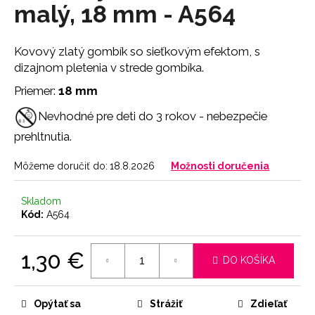
č
malý, 18 mm - A564
a
m
e
Kovový zlatý gombík so sieťkovým efektom, s
dizajnom pletenia v strede gombíka.
NOHAVIČKY
Priemer:
18 mm
BLACK
Nevhodné pre deti do 3 rokov - nebezpečie
7
€
prehltnutia.
Môžeme doručiť do:
18.8.2026
Možnosti doručenia
Skladom
Kód:
A564
1,30 €
DO KOŠÍKA
Jednotková
cena:
Opýtať sa
Strážiť
Zdieľať