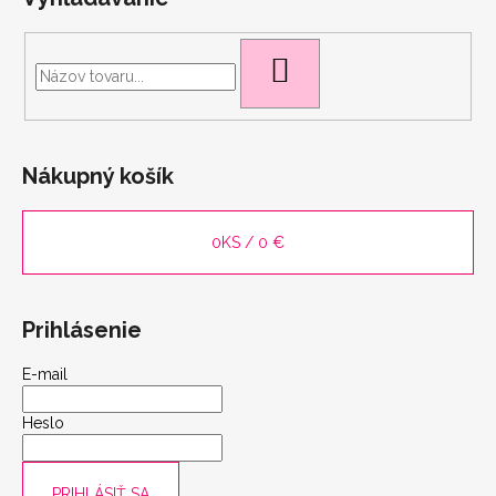
HĽADAŤ
Nákupný košík
0
KS /
0 €
Prihlásenie
E-mail
scount
Heslo
PRIHLÁSIŤ SA