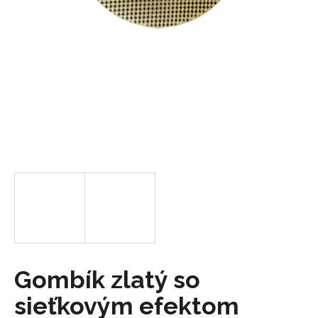
á
j
s
ť
?
HĽADAŤ
O
d
p
o
Gombík zlatý so
r
sieťkovým efektom
ú