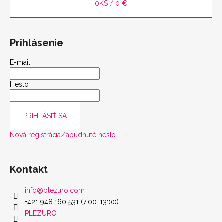
0
KS /
0 €
Prihlásenie
E-mail
Heslo
scount
PRIHLÁSIŤ SA
Nová registrácia
Zabudnuté heslo
Kontakt
info
@
plezuro.com
+421 948 160 531 (7:00-13:00)
PLEZURO