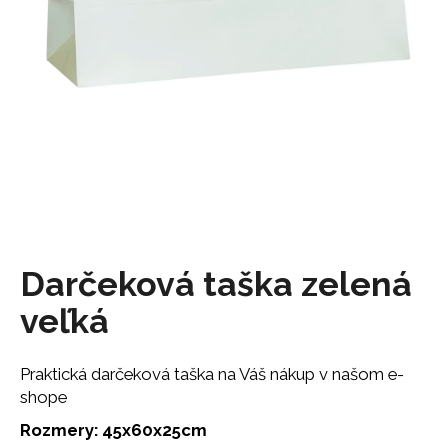
á
j
s
ť
?
HĽADAŤ
Darčeková taška zelená
veľká
O
d
p
Praktická darčeková taška na Váš nákup v našom e-
o
shope
r
ú
Rozmery: 45x60x25cm