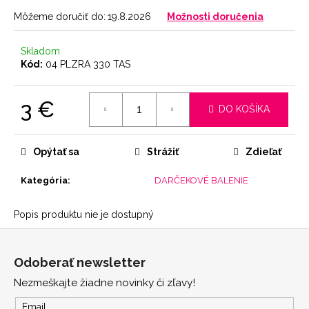
č
a
Môžeme doručiť do:
19.8.2026
Možnosti doručenia
m
e
Skladom
Kód:
04 PLZRA 330 TAS
NOHAVIČKY
SKIN
3 €
DO KOŠÍKA
7
Jednotková
€
cena:
Opýtať sa
Strážiť
Zdieľať
Kategória
:
DARČEKOVÉ BALENIE
Popis produktu nie je dostupný
Z
á
Odoberať newsletter
p
Nezmeškajte žiadne novinky či zľavy!
ä
t
Email