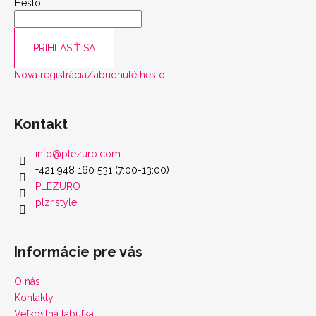
scount
Heslo
PRIHLÁSIŤ SA
Nová registrácia
Zabudnuté heslo
Kontakt
info
@
plezuro.com
+421 948 160 531 (7:00-13:00)
PLEZURO
plzr.style
Informácie pre vás
O nás
Kontakty
Veľkostná tabuľka