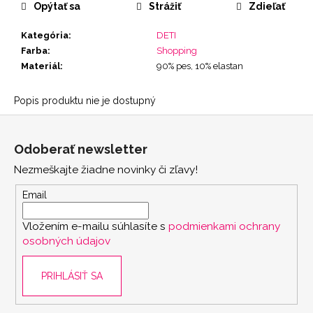
Opýtať sa
Strážiť
Zdieľať
Kategória
:
DETI
Farba
:
Shopping
Materiál
:
90% pes, 10% elastan
Popis produktu nie je dostupný
Z
á
Odoberať newsletter
p
Nezmeškajte žiadne novinky či zľavy!
ä
t
Email
i
Vložením e-mailu súhlasíte s
podmienkami ochrany
e
osobných údajov
PRIHLÁSIŤ SA