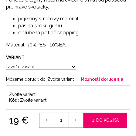
č
pre hravé školáčky.
a
m
príjemný strečový materiál
e
pás na širokú gumu
obľúbená potlač shopping
LEGÍNY
PUSH-
Materiál: 90%PES
10%EA
UP
29
VARIANT
€
Môžeme doručiť do:
Zvoľte variant
Možnosti doručenia
Zvoľte variant
Kód:
Zvoľte variant
19 €
DO KOŠÍKA
Jednotková
cena: