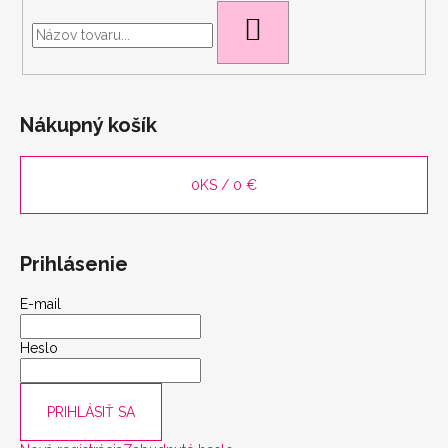
scount
HĽADAŤ
Nákupný košík
0
KS /
0 €
Prihlásenie
E-mail
Heslo
PRIHLÁSIŤ SA