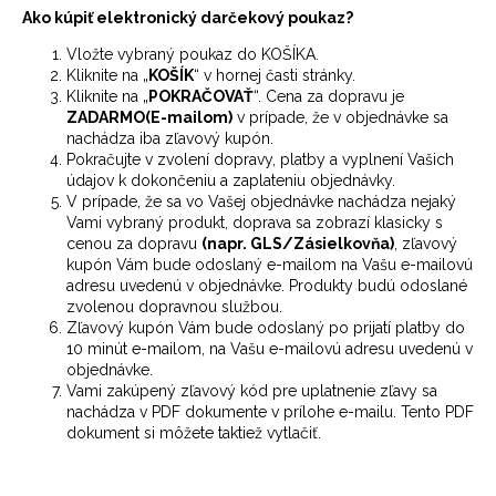
Ako kúpiť elektronický darčekový poukaz?
Vložte vybraný poukaz do KOŠÍKA.
Kliknite na „
KOŠÍK
“ v hornej časti stránky.
Kliknite na „
POKRAČOVAŤ
“. Cena za dopravu je
ZADARMO(E-mailom)
v prípade, že v objednávke sa
nachádza iba zľavový kupón.
Pokračujte v zvolení dopravy, platby a vyplnení Vašich
údajov k dokončeniu a zaplateniu objednávky.
V prípade, že sa vo Vašej objednávke nachádza nejaký
Vami vybraný produkt, doprava sa zobrazí klasicky s
cenou za dopravu
(napr. GLS/Zásielkovňa)
, zľavový
kupón Vám bude odoslaný e-mailom na Vašu e-mailovú
adresu uvedenú v objednávke. Produkty budú odoslané
zvolenou dopravnou službou.
Zľavový kupón Vám bude odoslaný po prijatí platby do
10 minút e-mailom, na Vašu e-mailovú adresu uvedenú v
objednávke.
Vami zakúpený zľavový kód pre uplatnenie zľavy sa
nachádza v PDF dokumente v prílohe e-mailu. Tento PDF
dokument si môžete taktiež vytlačiť.