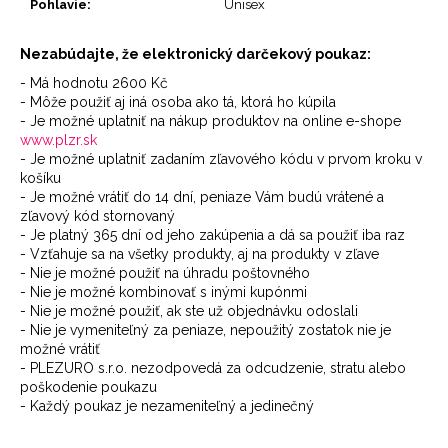
Pohlavie
:
Unisex
Nezabúdajte, že elektronický darčekový poukaz:
- Má hodnotu 2600 Kč
- Môže použiť aj iná osoba ako tá, ktorá ho kúpila
- Je možné uplatniť na nákup produktov na online e-shope
www.plzr.sk
- Je možné uplatniť zadaním zľavového kódu v prvom kroku v
košíku
- Je možné vrátiť do 14 dní, peniaze Vám budú vrátené a
zľavový kód stornovaný
- Je platný 365 dní od jeho zakúpenia a dá sa použiť iba raz
- Vzťahuje sa na všetky produkty, aj na produkty v zľave
- Nie je možné použiť na úhradu poštovného
- Nie je možné kombinovať s inými kupónmi
- Nie je možné použiť, ak ste už objednávku odoslali
- Nie je vymeniteľný za peniaze, nepoužitý zostatok nie je
možné vrátiť
- PLEZURO s.r.o. nezodpovedá za odcudzenie, stratu alebo
poškodenie poukazu
- Každý poukaz je nezameniteľný a jedinečný