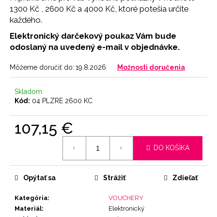
č
1300 Kč , 2600 Kč a 4000 Kč, ktoré potešia určite
a
každého.
m
e
Elektronický darčekový poukaz Vám bude
odoslaný na uvedený e-mail v objednávke.
NOHAVIČKY
Môžeme doručiť do:
19.8.2026
Možnosti doručenia
SKIN
7
€
Skladom
Kód:
04 PLZRE 2600 KC
107,15 €
Jednotková
DO KOŠÍKA
cena:
Opýtať sa
Strážiť
Zdieľať
Kategória
:
VOUCHERY
Materiál
:
Elektronický