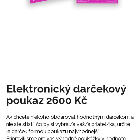
á
j
s
ť
?
HĽADAŤ
Elektronický darčekový
poukaz 2600 Kč
O
d
p
Ak chcete niekoho obdarovať hodnotným darčekom a
o
nie ste si istí, čo by si vybral/a váš/a priateľ/ka, určite
r
je darček formou poukazu najvhodnejší.
ú
Pripravili sme pre vás výhodné poukážky v hodnote