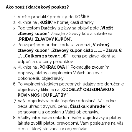
Ako použiť darčekový poukaz?
Vložte produkt/ produkty do KOŠÍKA.
Kliknite na
„
KOŠÍK
“
v hornej časti stránky.
Pod textom Darčeky a zľavy sa objaví pole
„
Vložiť
zľavový kupón
“
. Zadajte zľavový kód a kliknite na
„
PRIDAŤ ZĽAVOVÝ KUPÓN
“
.
Po úspešnom pridaní kódu sa zobrazí
„
Vložený
zľavový kupón
“,
„
Zľavový kupón číslo .…….. - Zľava €
…
“, „
Celkom za tovar:…€
“ - cena po zľave, ktorá sa
odpočíta od ceny produktov.
Kliknite na
„
POKRAČOVAŤ
“
. Pokračujte zvolením
dopravy, platby a vyplnením Vašich údajov k
dokončeniu objednávky.
Po vyplnení všetkých potrebných údajov pre doručenie
objednávky kliknite na
„
ODOSLAŤ OBJEDNÁVKU S
POVINNOSŤOU PLATBY
“
.
Vaša objednávka bola úspešne odoslaná. Následne
treba uhradiť zvyšnú cenu
„
Čiastka k úhrade
“
k
spracovaniu a odoslaniu Vašej objednávky.
Všetky informácie ohľadom Vašej objednávky a platby
(ak ste zvolili platbu prevodom), Vám posielame na Váš
e-mail, ktorý ste zadali v objednávke.