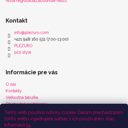
Nová registrácia
Zabudnuté heslo
Kontakt
info
@
plezuro.com
+421 948 160 531 (7:00-13:00)
PLEZURO
plzr.style
Informácie pre vás
O nás
Kontakty
Veľkostná tabuľka
Obchodné podmienky
Vrátenie tovaru a reklamácie
Tento web používa súbory cookie. Ďalším prechádzaním
Podmienky ochrany osobných údajov
tohto webu vyjadrujete súhlas s ich používaním. Viac
Certifikáty
informácií
tu
.