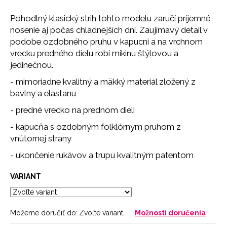
č
a
Pohodlný klasický strih tohto modelu zaručí príjemné
m
nosenie aj počas chladnejších dní. Zaujímavý detail v
e
podobe ozdobného pruhu v kapucni a na vrchnom
vrecku predného dielu robí mikinu štýlovou a
jedinečnou.
NOHAVIČKY
3
- mimoriadne kvalitný a mäkký materiál zložený z
PACK
bavlny a elastanu
21
€
- predné vrecko na prednom dieli
- kapucňa s ozdobným folklórnym pruhom z
vnútornej strany
- ukončenie rukávov a trupu kvalitným patentom
VARIANT
Môžeme doručiť do:
Zvoľte variant
Možnosti doručenia