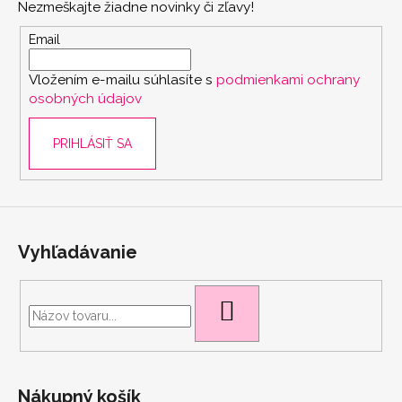
Nezmeškajte žiadne novinky či zľavy!
ä
t
Email
i
Vložením e-mailu súhlasíte s
podmienkami ochrany
e
osobných údajov
PRIHLÁSIŤ SA
Vyhľadávanie
HĽADAŤ
scount
Nákupný košík