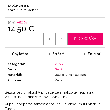
Zvoľte variant
Kód:
Zvoľte variant
29 €
–50 %
14,50 €
Jednotková
DO KOŠÍKA
cena:
Opýtať sa
Strážiť
Zdieľať
Kategória
:
ŽENY
Farba
:
Šedá
Materiál
:
90% bavlna, 10% elastan
Pohlavie
:
Žena
Bezstarostný nákup! V prípade, že si zakúpite nesprávnu
veľkosť, bezplatne vám tovar vymeníme.
Kúpou podporíte zamestnanosť na Slovensku misiu Made in
Europe.