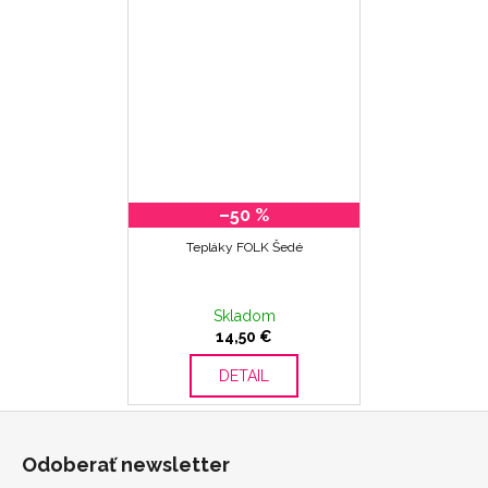
–50 %
Tepláky FOLK Šedé
Skladom
14,50 €
DETAIL
Z
á
Odoberať newsletter
p