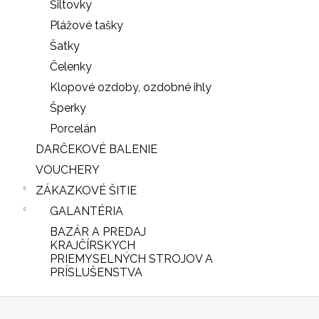
Šiltovky
Plážové tašky
Šatky
Čelenky
Klopové ozdoby, ozdobné ihly
Šperky
Porcelán
DARČEKOVÉ BALENIE
VOUCHERY
ZÁKAZKOVÉ ŠITIE
GALANTÉRIA
BAZÁR A PREDAJ
iscount
KRAJČÍRSKYCH
PRIEMYSELNÝCH STROJOV A
PRÍSLUŠENSTVA
Z