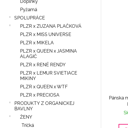
Doplnky
Pyžamá
SPOLUPRÁCE
PLZR x ZUZANA PLAČKOVÁ
PLZR x MISS UNIVERSE
PLZR x MIKELA
PLZR x QUEEN x JASMINA
ALAGIČ
PLZR x RENÉ RENDY
PLZR x LEMUR SVIETIACE
MIKINY
PLZR x QUEEN x WTF
PLZR x PRECIOSA
Pánska 
PRODUKTY Z ORGANICKEJ
BAVLNY
S
ŽENY
Tričká