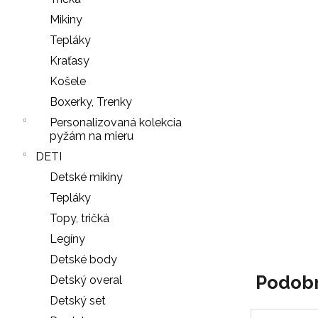
PODPRSENKA
SEAMLESS
Mikiny
PINK
Tepláky
11
€
Kraťasy
Košele
Boxerky, Trenky
Personalizovaná kolekcia
pyžám na mieru
DETI
Detské mikiny
Tepláky
Topy, tričká
Legíny
Detské body
Podob
Detský overal
Detský set