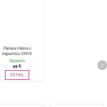
Pánska mikina s
kapucňou ONYX
Skladom
Ďa
49 €
p
DETAIL