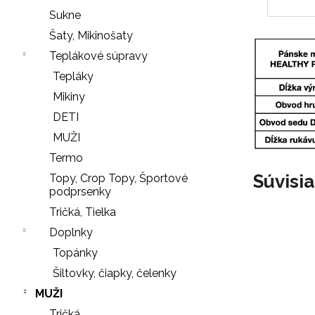
r
Sukne
ú
Šaty, Mikinošaty
č
Teplákové súpravy
a
Tepláky
m
e
Mikiny
DETI
MUŽI
NOHAVIČKY
Termo
BLACK
Súvisi
Topy, Crop Topy, Športové
7
podprsenky
€
Tričká, Tielka
SŤAHOVACIE
Doplnky
NOHAVIČKY
Nasledujúce
Topánky
BLACK
Šiltovky, čiapky, čelenky
18
€
MUŽI
Tričká