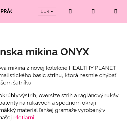
Hľadať
Prihlásenie
Ná
UPRÁCE
PRODUKTY Z ORGANICKEJ BAVLNY
EUR
koš
nska mikina ONYX
ová mikina z novej kolekcie HEALTHY PLANET
malistického basic strihu, ktorá nesmie chýbať
ašom šatníku
okrúhly výstrih, oversize strih a raglánový rukáv
patenty na rukávoch a spodnom okraji
mäkký materiál ľahšej gramáže vyrobený v
našej
Pletiarni