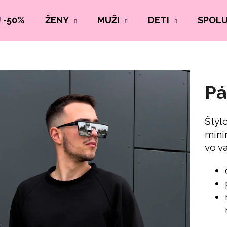
 -50%
ŽENY
MUŽI
DETI
SPOL
Pá
Štýl
mini
vo v