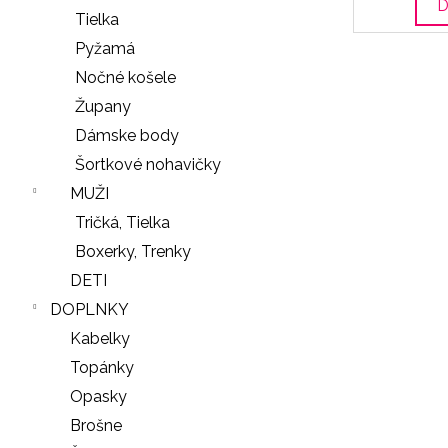
D
Tielka
Pyžamá
Nočné košele
Župany
Dámske body
Šortkové nohavičky
MUŽI
Tričká, Tielka
Boxerky, Trenky
DETI
DOPLNKY
Kabelky
Topánky
Opasky
Brošne