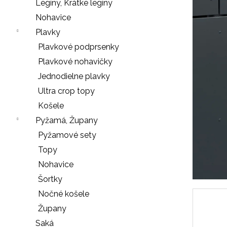
e
Legíny, Krátke legíny
n
Nohavice
á
Plavky
j
Plavkové podprsenky
s
Plavkové nohavičky
ť
Jednodielne plavky
?
Ultra crop topy
Košele
Pyžamá, Župany
Pyžamové sety
HĽADAŤ
Topy
Nohavice
Šortky
O
Nočné košele
d
Župany
p
o
Saká