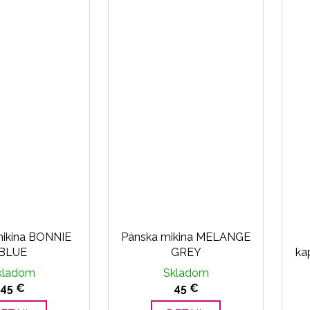
mikina BONNIE
Pánska mikina MELANGE
BLUE
GREY
ka
kladom
Skladom
45 €
45 €