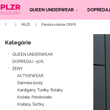
K
Prejsť
na
o
QUEEN UNDERWEAR
DOPREDAJ
Späť
Späť
obsah
š
do
do
í
Domov
MUŽI
Pánska mikina ONYX
Č
obchodu
obchodu
k
B
o
o
p
Kategórie
Preskočiť
č
o
kategórie
n
t
QUEEN UNDERWEAR
ý
r
DOPREDAJ -50%
p
e
ŽENY
a
b
ACTIVEWEAR
n
u
Dámske body
e
j
Kardigany, Tuniky, Roláky
l
e
Košele, Polokošele
t
Kraťasy, Šortky