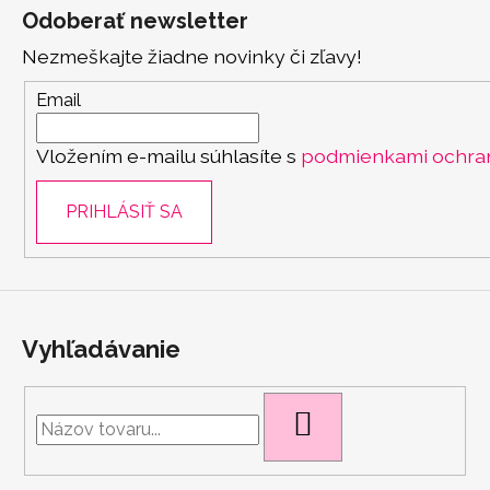
á
Odoberať newsletter
p
Nezmeškajte žiadne novinky či zľavy!
ä
t
Email
i
Vložením e-mailu súhlasíte s
podmienkami ochra
e
PRIHLÁSIŤ SA
Vyhľadávanie
HĽADAŤ