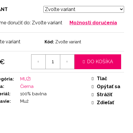
ANT
e doručiť do:
Zvoľte variant
Možnosti doručenia
te variant
Kód:
Zvoľte variant
 €
DO KOŠÍKA
otková
:
Tlač
egória
:
MUŽI
ba
:
Čierna
Opýtať sa
riál
:
100% bavlna
Strážiť
avie
:
Muž
Zdieľať