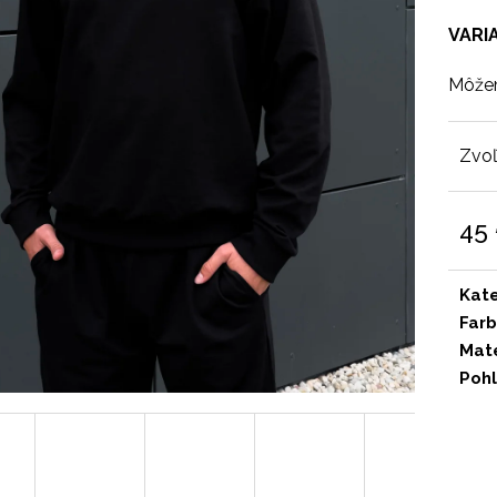
VARI
Môžem
Zvoľ
45
Jedn
cena
Kat
Far
Mate
Pohl