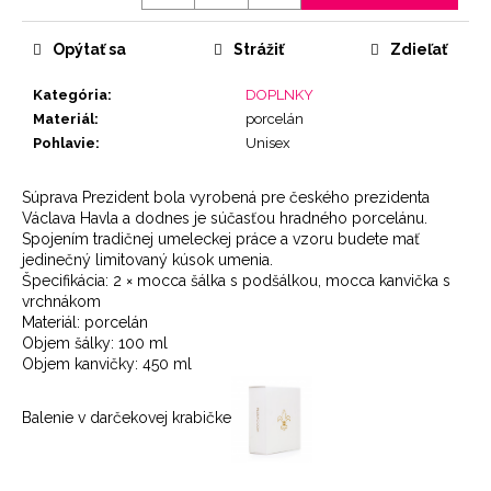
Jednotková
cena:
Opýtať sa
Strážiť
Zdieľať
Kategória
:
DOPLNKY
Materiál
:
porcelán
Pohlavie
:
Unisex
Súprava Prezident bola vyrobená pre českého prezidenta
Václava Havla a dodnes je súčasťou hradného porcelánu.
Spojením tradičnej umeleckej práce a vzoru budete mať
jedinečný limitovaný kúsok umenia.
Špecifikácia: 2 × mocca šálka s podšálkou, mocca kanvička s
vrchnákom
Materiál: porcelán
Objem šálky: 100 ml
Objem kanvičky: 450 ml
Balenie v darčekovej krabičke