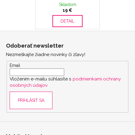
Skladom
19 €
DETAIL
Z
á
Odoberať newsletter
p
Nezmeškajte žiadne novinky či zľavy!
ä
t
Email
i
Vložením e-mailu súhlasíte s
podmienkami ochrany
e
osobných údajov
PRIHLÁSIŤ SA