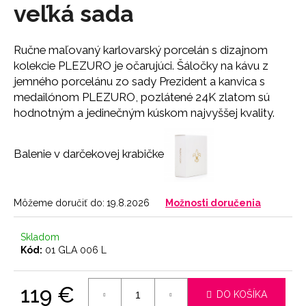
č
veľká sada
a
m
e
Ručne maľovaný karlovarský porcelán s dizajnom
kolekcie PLEZURO je očarujúci. Šáločky na kávu z
jemného porcelánu zo sady Prezident a kanvica s
LEGÍNY
medailónom PLEZURO, pozlátené 24K zlatom sú
PUSH-
UP
hodnotným a jedinečným kúskom najvyššej kvality.
29
€
Balenie v darčekovej krabičke
Môžeme doručiť do:
19.8.2026
Možnosti doručenia
Skladom
Kód:
01 GLA 006 L
119 €
DO KOŠÍKA