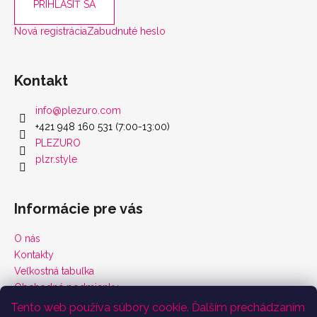
PRIHLÁSIŤ SA
Nová registrácia
Zabudnuté heslo
Kontakt
info
@
plezuro.com
+421 948 160 531 (7:00-13:00)
PLEZURO
plzr.style
Informácie pre vás
O nás
Kontakty
Veľkostná tabuľka
Obchodné podmienky
Vrátenie tovaru a reklamácie
Tento web používa súbory cookie. Ďalším prechádzaním