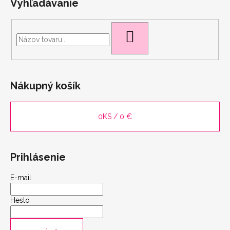
Vyhľadávanie
HĽADAŤ
scount
Nákupný košík
0
KS /
0 €
Prihlásenie
E-mail
Heslo