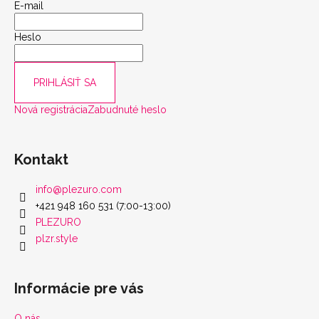
E-mail
scount
Heslo
PRIHLÁSIŤ SA
Nová registrácia
Zabudnuté heslo
Kontakt
info
@
plezuro.com
+421 948 160 531 (7:00-13:00)
PLEZURO
plzr.style
Informácie pre vás
O nás