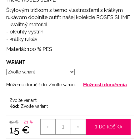
č
a
Štýlovým tričkom s termo vlastnosťami s krátkym
m
rukávom doplníte outfit našej kolekcie ROSES SLIME
e
- kvalitný materiál
- okrúhly výstrih
- krátky rukáv
LEGÍNY
PUSH-
Materiál: 100 % PES
UP
29
VARIANT
€
Môžeme doručiť do:
Zvoľte variant
Možnosti doručenia
Zvoľte variant
Kód:
Zvoľte variant
19 €
–21 %
15 €
DO KOŠÍKA
Jednotková