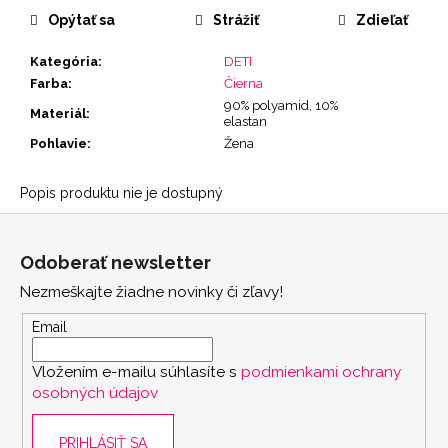
cena:
Opýtať sa
Strážiť
Zdieľať
Kategória
:
DETI
Farba
:
Čierna
90% polyamid, 10%
Materiál
:
elastan
Pohlavie
:
Žena
Popis produktu nie je dostupný
Z
á
Odoberať newsletter
p
Nezmeškajte žiadne novinky či zľavy!
ä
t
Email
i
Vložením e-mailu súhlasíte s
podmienkami ochrany
e
osobných údajov
PRIHLÁSIŤ SA