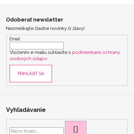
Z
á
Odoberať newsletter
p
Nezmeškajte žiadne novinky či zľavy!
ä
t
Email
i
Vložením e-mailu súhlasíte s
podmienkami ochrany
e
osobných údajov
PRIHLÁSIŤ SA
scount
Vyhľadávanie
HĽADAŤ