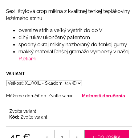
č
a
Sexi, štýlová crop mikina z kvalitnej tenkej teplákoviny
m
ležérneho strihu
e
oversize strih a veľký výstrih do do V
dlhý rukáv ukončený patentom
SŤAHOVACIE
spodný okraj mikiny nazberaný do tenkej gumy
NOHAVIČKY
BLACK
mäkký materiál ľahšej gramáže vyrobený v našej
18
Pletiarni
€
VARIANT
Môžeme doručiť do:
Zvoľte variant
Možnosti doručenia
Zvoľte variant
Kód:
Zvoľte variant
45 €
DO KOŠÍKA