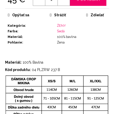
Jednotková
cena:
Opýtať sa
Strážiť
Zdieľať
Kategória
:
ŽENY
Farba
:
Šedá
Materiál
:
100% bavlna
Pohlavie
:
Žena
Materiál:
100% Bavlna
Kód produktu:
04 PLZRW 237 B