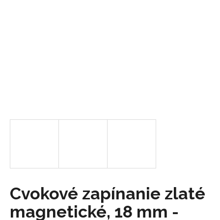
á
j
s
ť
?
HĽADAŤ
O
d
p
o
Cvokové zapínanie zlaté
r
magnetické, 18 mm -
ú