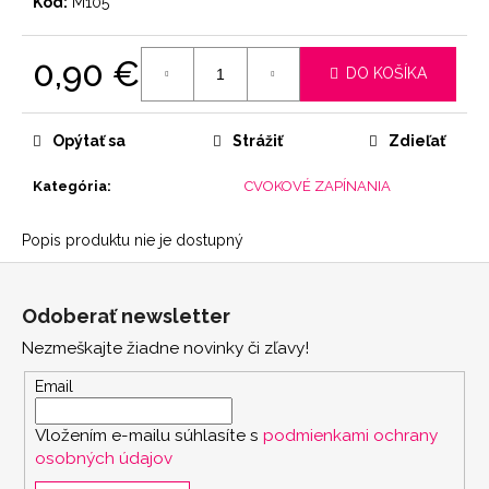
Kód:
M105
0,90 €
DO KOŠÍKA
Jednotková
cena:
Opýtať sa
Strážiť
Zdieľať
Kategória
:
CVOKOVÉ ZAPÍNANIA
Popis produktu nie je dostupný
Z
á
Odoberať newsletter
p
Nezmeškajte žiadne novinky či zľavy!
ä
t
Email
i
Vložením e-mailu súhlasíte s
podmienkami ochrany
e
osobných údajov