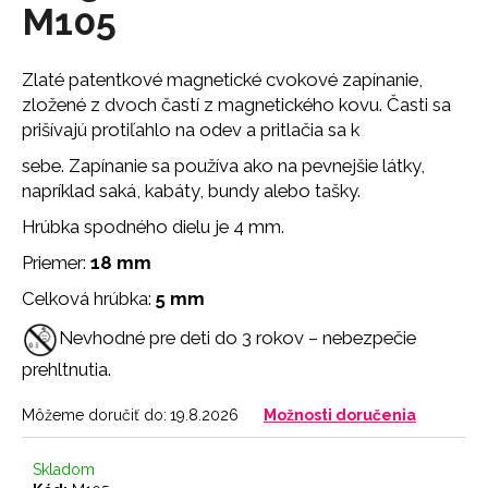
č
M105
a
m
e
Zlaté patentkové magnetické cvokové zapínanie,
zložené z dvoch častí z magnetického kovu. Časti sa
prišívajú protiľahlo na odev a pritlačia sa k
NOHAVIČKY
3
sebe. Zapínanie sa používa ako na pevnejšie látky,
PACK
napríklad saká, kabáty, bundy alebo tašky.
21
€
Hrúbka spodného dielu je 4 mm.
Priemer:
18 mm
Celková hrúbka:
5 mm
Nevhodné pre deti do 3 rokov – nebezpečie
prehltnutia.
Môžeme doručiť do:
19.8.2026
Možnosti doručenia
Skladom