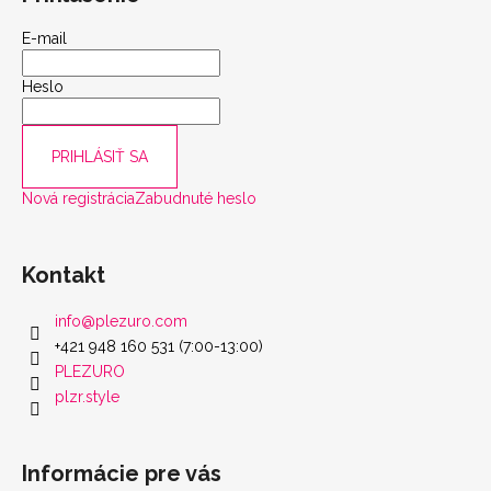
scount
E-mail
Heslo
PRIHLÁSIŤ SA
Nová registrácia
Zabudnuté heslo
Kontakt
info
@
plezuro.com
+421 948 160 531 (7:00-13:00)
PLEZURO
plzr.style
Informácie pre vás