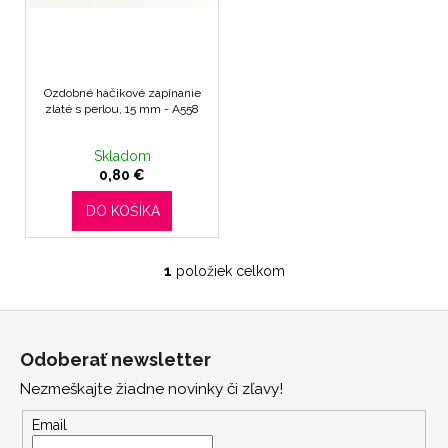
u
t
á
k
o
j
t
v
s
o
Ozdobné háčikové zapínanie
ť
v
zlaté s perlou, 15 mm - A558
?
Skladom
0,80 €
DO KOŠÍKA
HĽADAŤ
1
položiek celkom
O
v
O
Z
l
d
á
á
Odoberať newsletter
p
d
p
o
a
Nezmeškajte žiadne novinky či zľavy!
ä
r
c
t
Email
ú
i