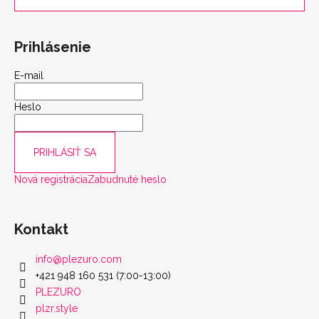
Prihlásenie
E-mail
Heslo
PRIHLÁSIŤ SA
Nová registrácia
Zabudnuté heslo
scount
Kontakt
info
@
plezuro.com
+421 948 160 531 (7:00-13:00)
PLEZURO
plzr.style