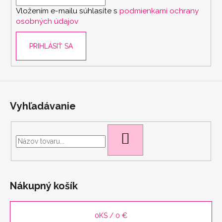
i
č
e
Vložením e-mailu súhlasíte s
podmienkami ochrany
a
e
p
osobných údajov
m
r
e
v
PRIHLÁSIŤ SA
k
y
PODPRSENKA
v
SEAMLESS
ý
PINK
p
11
i
€
Vyhľadávanie
s
u
HĽADAŤ
Nákupný košík
0
KS /
0 €