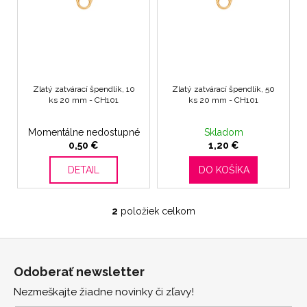
u
d
á
k
u
j
t
k
s
o
t
ť
v
o
?
Zlatý zatvárací špendlík, 10
Zlatý zatvárací špendlík, 50
v
ks 20 mm - CH101
ks 20 mm - CH101
Momentálne nedostupné
Skladom
0,50 €
1,20 €
HĽADAŤ
DETAIL
DO KOŠÍKA
2
položiek celkom
O
O
v
d
Z
l
p
á
á
o
Odoberať newsletter
d
r
p
a
ú
Nezmeškajte žiadne novinky či zľavy!
ä