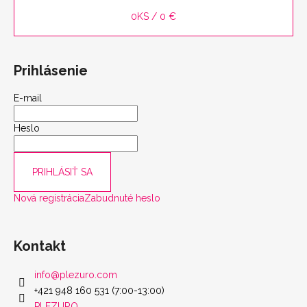
0
KS /
0 €
Prihlásenie
E-mail
Heslo
PRIHLÁSIŤ SA
Nová registrácia
Zabudnuté heslo
scount
Kontakt
info
@
plezuro.com
+421 948 160 531 (7:00-13:00)
PLEZURO