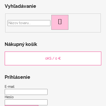
Vyhľadávanie
HĽADAŤ
Nákupný košík
0
KS /
0 €
Prihlásenie
E-mail
scount
Heslo