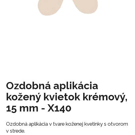
á
j
s
ť
?
HĽADAŤ
Ozdobná aplikácia
kožený kvietok krémový,
O
d
15 mm - X140
p
o
r
Ozdobná aplikácia v tvare koženej kvetinky s otvorom
ú
v strede.