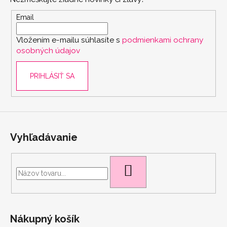
ä
t
Email
i
Vložením e-mailu súhlasíte s
podmienkami ochrany
e
osobných údajov
PRIHLÁSIŤ SA
Vyhľadávanie
HĽADAŤ
Nákupný košík