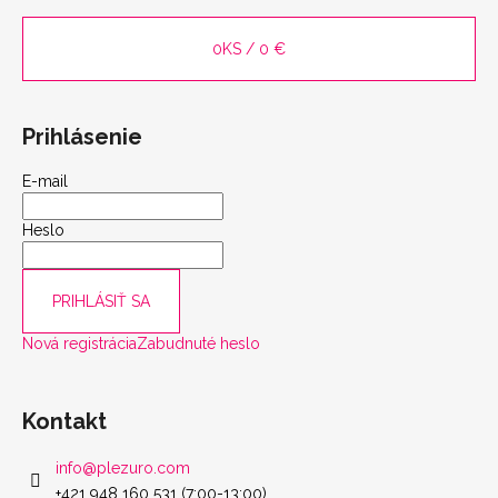
0
KS /
0 €
Prihlásenie
E-mail
Heslo
scount
PRIHLÁSIŤ SA
Nová registrácia
Zabudnuté heslo
Kontakt
info
@
plezuro.com
+421 948 160 531 (7:00-13:00)