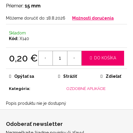
č
Priemer:
15 mm
a
m
Môžeme doručiť do:
18.8.2026
Možnosti doručenia
e
Skladom
NOHAVIČKY
Kód:
X140
SKIN
7
0,20 €
€
DO KOŠÍKA
Jednotková
cena:
Opýtať sa
Strážiť
Zdieľať
Kategória
:
OZDOBNÉ APLIKÁCIE
Popis produktu nie je dostupný
Z
á
Odoberať newsletter
p
Nezmeškajte žiadne novinky či zľavy!