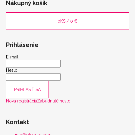
Nákupný košík
0
KS /
0 €
Prihlásenie
E-mail
Heslo
scount
PRIHLÁSIŤ SA
Nová registrácia
Zabudnuté heslo
Kontakt
info
@
plezuro.com