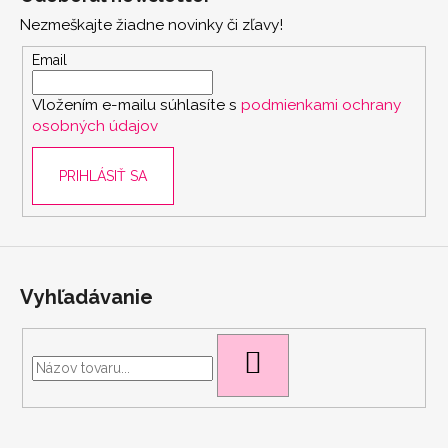
p
Nezmeškajte žiadne novinky či zľavy!
ä
t
Email
i
Vložením e-mailu súhlasíte s
podmienkami ochrany
e
osobných údajov
PRIHLÁSIŤ SA
Vyhľadávanie
HĽADAŤ