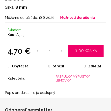
č
a
Šírka:
8 mm
m
e
Môžeme doručiť do:
18.8.2026
Možnosti doručenia
Skladom
LEGÍNY
Kód:
A323
PUSH-
UP
29
4,70 €
€
DO KOŠÍKA
Jednotková
cena:
Opýtať sa
Strážiť
Zdieľať
PASPULKY, VÝPUSTKY,
Kategória
:
LEMOVKY
Popis produktu nie je dostupný
Z
á
Odoberať newsletter