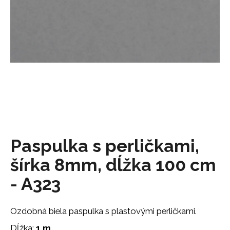
á
j
s
ť
?
HĽADAŤ
Paspulka s perličkami,
šírka 8mm, dĺžka 100 cm
O
d
- A323
p
o
r
Ozdobná biela paspulka s plastovými perličkami.
ú
Dĺžka:
1 m