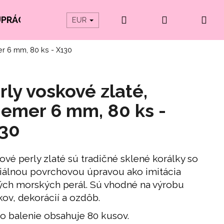
Hľadať
Prihlásenie
Ná
UPRÁCE
PRODUKTY Z ORGANICKEJ BAVLNY
EUR
er 6 mm, 80 ks - X130
koš
rly voskové zlaté,
iemer 6 mm, 80 ks -
30
ové perly zlaté sú tradičné sklené korálky so
iálnou povrchovou úpravou ako imitácia
ých morských perál. Sú vhodné na výrobu
kov, dekorácií a ozdôb.
o balenie obsahuje 80 kusov.