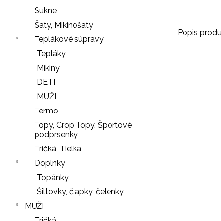
r
Sukne
ú
Šaty, Mikinošaty
č
Popis produ
Teplákové súpravy
a
Tepláky
m
e
Mikiny
DETI
MUŽI
SŤAHOVACIE
Termo
NOHAVIČKY
Topy, Crop Topy, Športové
BLACK
podprsenky
18
Tričká, Tielka
€
Doplnky
LEGÍNY
Nasledujúce
Topánky
PUSH-
UP
Šiltovky, čiapky, čelenky
29
MUŽI
€
Tričká