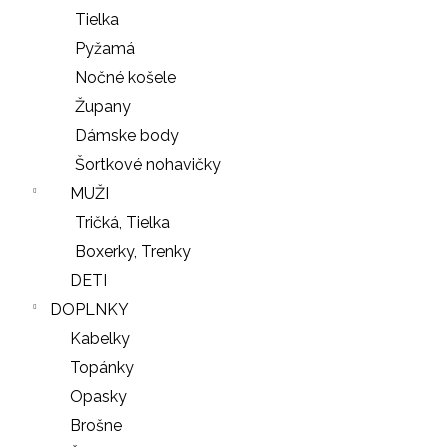
Tielka
Pyžamá
Nočné košele
Župany
Dámske body
Šortkové nohavičky
MUŽI
Tričká, Tielka
Boxerky, Trenky
DETI
DOPLNKY
Kabelky
Topánky
Opasky
Brošne