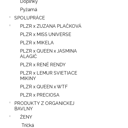
Doplnky
Pyžamá
SPOLUPRÁCE
PLZR x ZUZANA PLAČKOVÁ
PLZR x MISS UNIVERSE
PLZR x MIKELA
PLZR x QUEEN x JASMINA
ALAGIČ
PLZR x RENÉ RENDY
PLZR x LEMUR SVIETIACE
MIKINY
PLZR x QUEEN x WTF
PLZR x PRECIOSA
PRODUKTY Z ORGANICKEJ
BAVLNY
ŽENY
Tričká