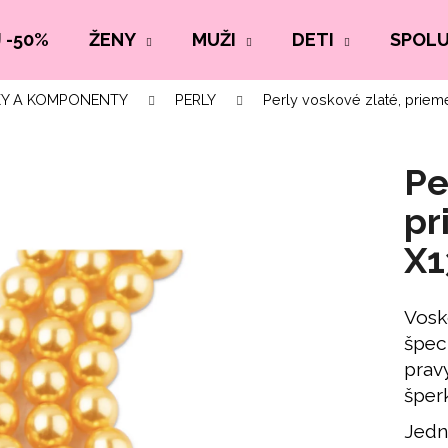
 -50%
ŽENY
MUŽI
DETI
SPOL
Y A KOMPONENTY
PERLY
Perly voskové zlaté, priem
Pe
pr
X1
Vosk
špec
prav
šper
Jedn