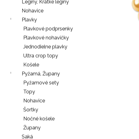
e
Legíny, Krátke legíny
n
Nohavice
á
Plavky
j
Plavkové podprsenky
s
Plavkové nohavičky
ť
Jednodielne plavky
?
Ultra crop topy
Košele
Pyžamá, Župany
Pyžamové sety
HĽADAŤ
Topy
Nohavice
Šortky
O
Nočné košele
d
Župany
p
o
Saká