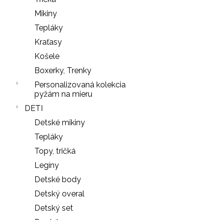
NOHAVIČKY
Mikiny
BLACK
Tepláky
7
€
Kraťasy
Košele
Boxerky, Trenky
Personalizovaná kolekcia
pyžám na mieru
DETI
Detské mikiny
Tepláky
Topy, tričká
Legíny
Detské body
Detský overal
Detský set