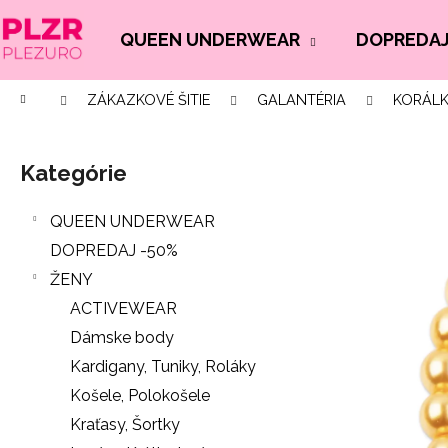
K
Prejsť
na
o
QUEEN UNDERWEAR
DOPREDAJ
Späť
Späť
obsah
š
do
do
í
Domov
ZÁKAZKOVÉ ŠITIE
GALANTÉRIA
KORÁLK
Č
obchodu
obchodu
k
B
o
o
p
Kategórie
Preskočiť
č
o
kategórie
n
t
QUEEN UNDERWEAR
ý
r
DOPREDAJ -50%
p
e
ŽENY
a
b
ACTIVEWEAR
n
u
Dámske body
e
j
Kardigany, Tuniky, Roláky
l
e
Košele, Polokošele
t
Kraťasy, Šortky