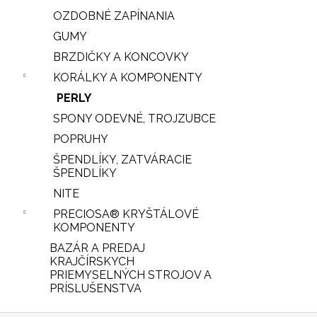
OZDOBNÉ ZAPÍNANIA
GUMY
BRZDIČKY A KONCOVKY
KORÁLKY A KOMPONENTY
PERLY
SPONY ODEVNÉ, TROJZUBCE
POPRUHY
ŠPENDLÍKY, ZATVÁRACIE
iscount
ŠPENDLÍKY
NITE
PRECIOSA® KRYŠTÁLOVÉ
KOMPONENTY
BAZÁR A PREDAJ
KRAJČÍRSKYCH
PRIEMYSELNÝCH STROJOV A
PRÍSLUŠENSTVA