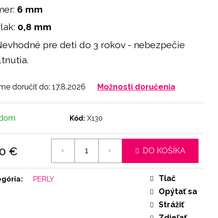
mer:
6 mm
vlak:
0,8 mm
evhodné pre deti do 3 rokov - nebezpečie
tnutia.
e doručiť do:
17.8.2026
Možnosti doručenia
adom
Kód:
X130
90 €
DO KOŠÍKA
otková
:
Tlač
egória
:
PERLY
Opýtať sa
Strážiť
Zdieľať