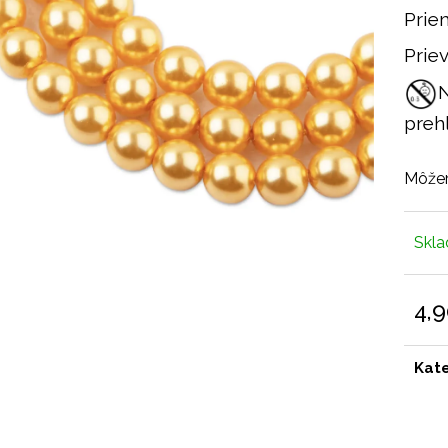
Prie
Prie
N
prehl
Môžem
Skl
4,
Jedn
cena
Kat