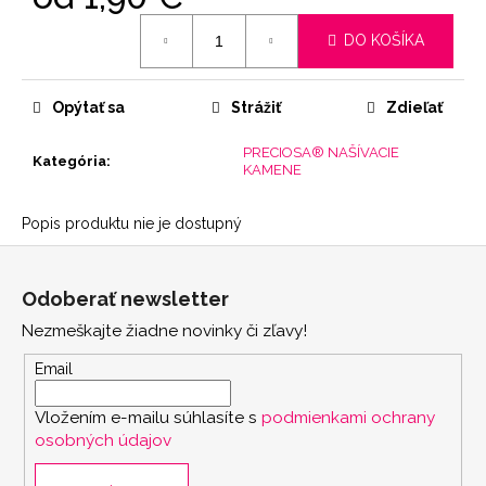
Jednotková
DO KOŠÍKA
cena:
Opýtať sa
Strážiť
Zdieľať
PRECIOSA® NAŠÍVACIE
Kategória
:
KAMENE
Popis produktu nie je dostupný
Z
á
Odoberať newsletter
p
Nezmeškajte žiadne novinky či zľavy!
ä
t
Email
i
Vložením e-mailu súhlasíte s
podmienkami ochrany
e
osobných údajov