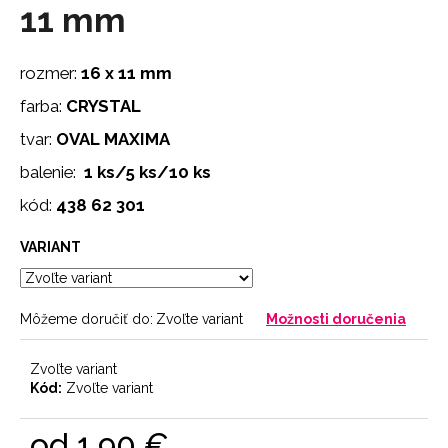
č
11 mm
a
m
e
rozmer:
16 x 11 mm
farba:
CRYSTAL
NOHAVIČKY
tvar:
OVAL MAXIMA
SKIN
balenie:
1 ks/5 ks/10 ks
7
€
kód:
438 62 301
VARIANT
Môžeme doručiť do:
Zvoľte variant
Možnosti doručenia
Zvoľte variant
Kód:
Zvoľte variant
od
1,90 €