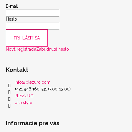
scount
E-mail
Heslo
PRIHLÁSIŤ SA
Nová registrácia
Zabudnuté heslo
Kontakt
info
@
plezuro.com
+421 948 160 531 (7:00-13:00)
PLEZURO
plzr.style
Informácie pre vás