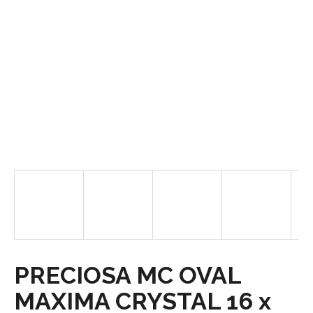
á
j
s
ť
?
HĽADAŤ
O
d
p
o
PRECIOSA MC OVAL
r
MAXIMA CRYSTAL 16 x
ú