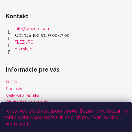
Kontakt
info
@
plezuro.com
+421 948 160 531 (7:00-13:00)
PLEZURO
plzr.style
Informácie pre vás
O nás
Kontakty
Veľkostná tabuľka
Obchodné podmienky
Vrátenie tovaru a reklamácie
Tento web používa súbory cookie. Ďalším prechádzaním
Podmienky ochrany osobných údajov
tohto webu vyjadrujete súhlas s ich používaním. Viac
Certifikáty
informácií
tu
.
Odoberať newsletter