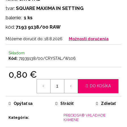
č
a
tvar:
SQUARE MAXIMA IN SETTING
m
balenie:
1 ks
e
kód:
7193 9138/00 RAW
NOHAVIČKY
Môžeme doručiť do:
18.8.2026
Možnosti doručenia
PINK
7
Skladom
€
Kód:
71939138/00/CRYSTAL/W106
0,80 €
Jednotková
DO KOŠÍKA
cena:
Opýtať sa
Strážiť
Zdieľať
PRECIOSA® VKLADACIE
Kategória
:
KAMENE