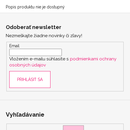
Popis produktu nie je dostupný
Z
á
Odoberať newsletter
p
Nezmeškajte žiadne novinky či zľavy!
ä
t
Email
i
Vložením e-mailu súhlasíte s
podmienkami ochrany
e
osobných údajov
PRIHLÁSIŤ SA
Vyhľadávanie