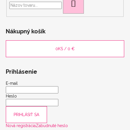
HĽADAŤ
Nákupný košík
0
KS /
0 €
Prihlásenie
E-mail
scount
Heslo
PRIHLÁSIŤ SA
Nová registrácia
Zabudnuté heslo