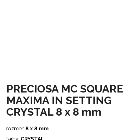
á
j
s
ť
?
HĽADAŤ
PRECIOSA MC SQUARE
MAXIMA IN SETTING
O
d
CRYSTAL 8 x 8 mm
p
o
r
rozmer:
8 x 8 mm
ú
farba:
CRYSTAL