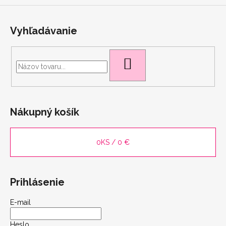
Vyhľadávanie
HĽADAŤ
Nákupný košík
0
KS /
0 €
scount
Prihlásenie
E-mail
Heslo