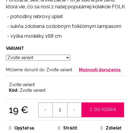
č
ktorá vie, čo sa nosí z našej populárnej kolekcie FOLK
a
m
- pohodlný rebrový úplet
e
- sukňa zdobená ozdobným folklórnym lampasom
- výška modelky 168 cm
PODPRSENKA
SEAMLESS
PINK
VARIANT
11
€
Môžeme doručiť do:
Zvoľte variant
Možnosti doručenia
Zvoľte variant
Kód:
Zvoľte variant
19 €
DO KOŠÍKA
Jednotková
cena:
Opýtať sa
Strážiť
Zdieľať