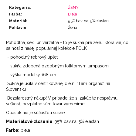
Kategória
:
ŽENY
Farba
:
Biela
Materiál
:
95% bavlna, 5% elastan
Pohlavie
:
Žena
Pohodlná, sexi, univerzálna - to je sukňa pre ženu, ktorá vie, čo
sa nosí z našej populárnej kolekcie FOLK
- pohodlný rebrový úplet
- sukňa zdobená ozdobným folklórnym lampasom
- výška modelky 168 cm
Sukňa je ušitá v certifikovanej dielni " I am organic" na
Slovensku
Bezstarostný nákup! V prípade, že si zakúpite nesprávnu
veľkosť, bezplatne vám tovar vymeníme
Opasok nie je súčasťou sukne
Materiálové zloženie
: 95% bavlna, 5% elastan
Farba:
biela