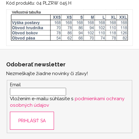
Kód produktu: 04 PLZRW 045 H
Z
á
Odoberať newsletter
p
Nezmeškajte žiadne novinky či zľavy!
ä
t
Email
i
Vložením e-mailu súhlasíte s
podmienkami ochrany
e
osobných údajov
PRIHLÁSIŤ SA