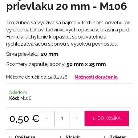
č
prievlaku 20 mm - M106
a
m
e
Trojzubec sa využíva sa najmä v textilnom odvetví, pri
výrobe batohov, ľadvinkových opaskov, brašní a pod.
Funkcia: uchytenie k opasku, spojovateľnou
NOHAVIČKY
rýchlozatváracou sponou s vysokou pevnosťou.
BLACK
7
Šírka prievlaku:
20 mm
€
Rozmery zapnutej spony:
50 mm x 25 mm
Môžeme doručiť do:
19.8.2026
Možnosti doručenia
Skladom
Kód:
M106
0,50 €
DO KOŠÍKA
Jednotková
cena:
Opýtať sa
Strážiť
Zdieľať