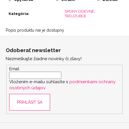
SPONY ODEVNÉ,
Kategória
:
TROJZUBCE
Popis produktu nie je dostupný
Z
á
Odoberať newsletter
p
Nezmeškajte žiadne novinky či zľavy!
ä
t
Email
i
Vložením e-mailu súhlasíte s
podmienkami ochrany
e
osobných údajov
PRIHLÁSIŤ SA