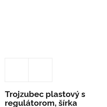
á
j
s
ť
?
HĽADAŤ
O
d
p
o
Trojzubec plastový s
r
regulátorom, šírka
ú