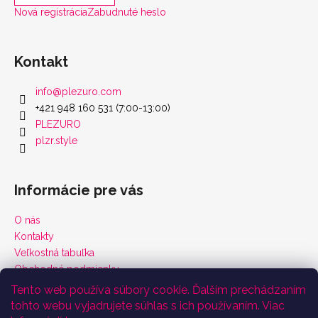
Nová registrácia
Zabudnuté heslo
Kontakt
info
@
plezuro.com
+421 948 160 531 (7:00-13:00)
PLEZURO
plzr.style
Informácie pre vás
O nás
Kontakty
Veľkostná tabuľka
Obchodné podmienky
Vrátenie tovaru a reklamácie
Tento web používa súbory cookie. Ďalším prechádzaním
Podmienky ochrany osobných údajov
tohto webu vyjadrujete súhlas s ich používaním. Viac