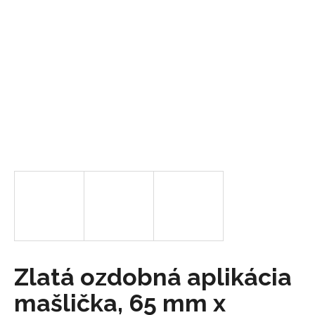
á
j
s
ť
?
HĽADAŤ
O
d
p
o
Zlatá ozdobná aplikácia
r
mašlička, 65 mm x
ú