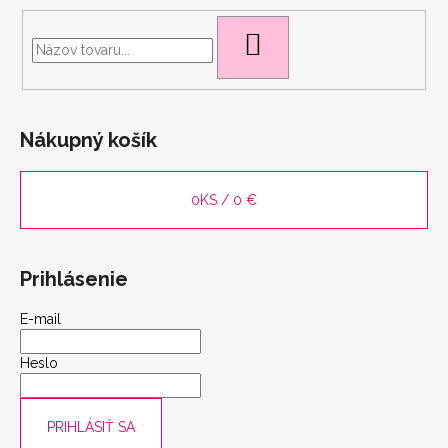
HĽADAŤ
Nákupný košík
0
KS /
0 €
Prihlásenie
E-mail
scount
Heslo
PRIHLÁSIŤ SA