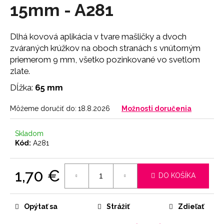
č
15mm - A281
a
m
e
Dlhá kovová aplikácia v tvare mašličky a dvoch
zváraných krúžkov na oboch stranách s vnútorným
priemerom 9 mm, všetko pozinkované vo svetlom
NOHAVIČKY
zlate.
BLACK
7
Dĺžka:
65 mm
€
Môžeme doručiť do:
18.8.2026
Možnosti doručenia
Skladom
Kód:
A281
1,70 €
DO KOŠÍKA
Jednotková
cena:
Opýtať sa
Strážiť
Zdieľať