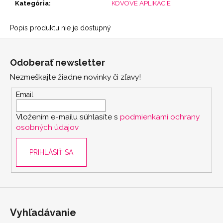
Kategória
:
KOVOVÉ APLIKÁCIE
Popis produktu nie je dostupný
Z
á
Odoberať newsletter
p
Nezmeškajte žiadne novinky či zľavy!
ä
t
Email
i
Vložením e-mailu súhlasíte s
podmienkami ochrany
e
osobných údajov
PRIHLÁSIŤ SA
Vyhľadávanie