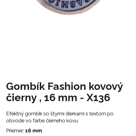
á
j
s
ť
?
HĽADAŤ
Gombík Fashion kovový
čierny , 16 mm - X136
O
d
p
Efektný gombík so štyrmi dierkami s textom po
o
obvode vo farbe čierneho kovu.
r
ú
Priemer:
16 mm