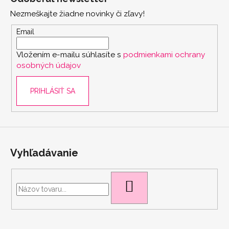
p
Nezmeškajte žiadne novinky či zľavy!
ä
t
Email
i
Vložením e-mailu súhlasíte s
podmienkami ochrany
e
osobných údajov
PRIHLÁSIŤ SA
Vyhľadávanie
HĽADAŤ