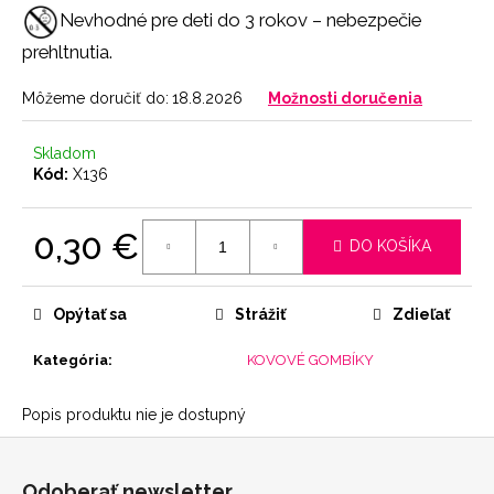
č
Nevhodné pre deti do 3 rokov – nebezpečie
a
m
prehltnutia.
e
Môžeme doručiť do:
18.8.2026
Možnosti doručenia
NOHAVIČKY
Skladom
SKIN
Kód:
X136
7
€
0,30 €
DO KOŠÍKA
Jednotková
cena:
Opýtať sa
Strážiť
Zdieľať
Kategória
:
KOVOVÉ GOMBÍKY
Popis produktu nie je dostupný
Z
á
Odoberať newsletter