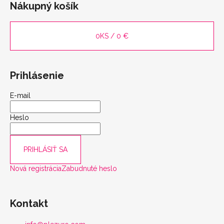
Nákupný košík
0
KS /
0 €
Prihlásenie
E-mail
Heslo
scount
PRIHLÁSIŤ SA
Nová registrácia
Zabudnuté heslo
Kontakt