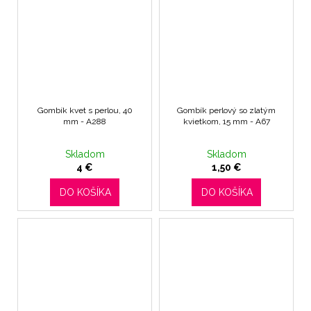
Gombík kvet s perlou, 40
Gombík perlový so zlatým
mm - A288
kvietkom, 15 mm - A67
Skladom
Skladom
4 €
1,50 €
DO KOŠÍKA
DO KOŠÍKA