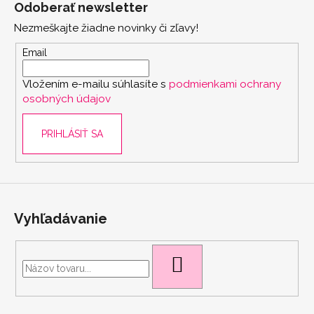
Odoberať newsletter
d
p
a
Nezmeškajte žiadne novinky či zľavy!
ä
c
t
Email
i
i
e
Vložením e-mailu súhlasíte s
podmienkami ochrany
e
p
osobných údajov
r
v
PRIHLÁSIŤ SA
k
y
v
ý
p
i
Vyhľadávanie
s
u
HĽADAŤ