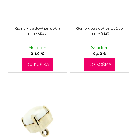
u
t
á
k
o
j
t
v
s
o
Gombík plastový perlový, 9
Gombík plastový perlový, 10
ť
v
mm - G146
mm - G149
?
Skladom
Skladom
0,10 €
0,10 €
DO KOŠÍKA
DO KOŠÍKA
HĽADAŤ
O
d
p
o
r
ú