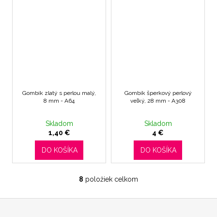
Gombík zlatý s perlou malý,
Gombík šperkový perlový
8 mm - A64
veľký, 28 mm - A308
Skladom
Skladom
1,40 €
4 €
DO KOŠÍKA
DO KOŠÍKA
8
položiek celkom
O
v
Z
l
á
á