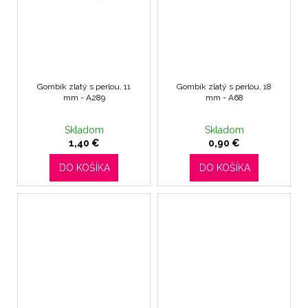
č
a
m
e
NOHAVIČKY
Gombík zlatý s perlou, 11
Gombík zlatý s perlou, 18
mm - A289
mm - A68
BLACK
7
€
Skladom
Skladom
1,40 €
0,90 €
DO KOŠÍKA
DO KOŠÍKA