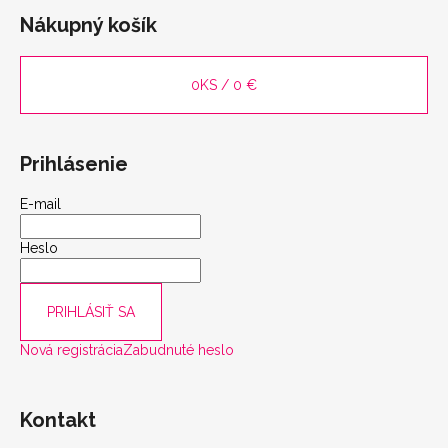
Nákupný košík
scount
0
KS /
0 €
Prihlásenie
E-mail
Heslo
PRIHLÁSIŤ SA
Nová registrácia
Zabudnuté heslo
Kontakt