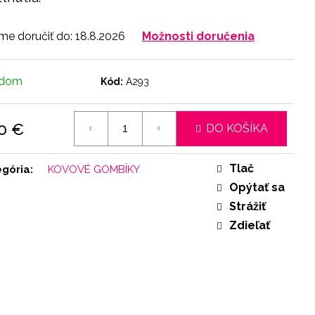
e doručiť do:
18.8.2026
Možnosti doručenia
adom
Kód:
A293
0 €
DO KOŠÍKA
otková
:
Tlač
egória
:
KOVOVÉ GOMBÍKY
Opýtať sa
Strážiť
Zdieľať