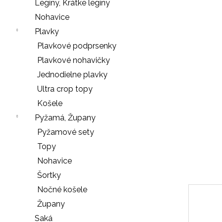
e
Legíny, Krátke legíny
n
Nohavice
á
Plavky
j
Plavkové podprsenky
s
Plavkové nohavičky
ť
Jednodielne plavky
?
Ultra crop topy
Košele
Pyžamá, Župany
Pyžamové sety
HĽADAŤ
Topy
Nohavice
Šortky
O
Nočné košele
d
Župany
p
o
Saká