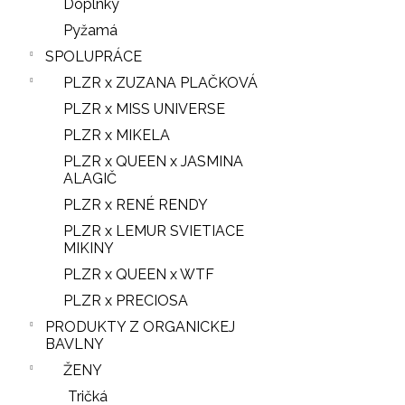
Doplnky
Pyžamá
SPOLUPRÁCE
PLZR x ZUZANA PLAČKOVÁ
PLZR x MISS UNIVERSE
PLZR x MIKELA
PLZR x QUEEN x JASMINA
ALAGIČ
PLZR x RENÉ RENDY
PLZR x LEMUR SVIETIACE
MIKINY
PLZR x QUEEN x WTF
PLZR x PRECIOSA
PRODUKTY Z ORGANICKEJ
BAVLNY
ŽENY
Tričká