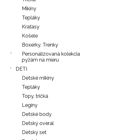
NOHAVIČKY
Mikiny
BLACK
Tepláky
7
€
Kraťasy
Košele
Boxerky, Trenky
Personalizovaná kolekcia
pyžám na mieru
DETI
Detské mikiny
Tepláky
Topy, tričká
Legíny
Detské body
Detský overal
Detský set