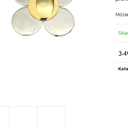
Môžem
Skl
3,4
Jedn
cena
Kat