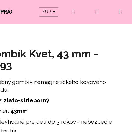
Hľadať
Prihlásenie
Ná
UPRÁCE
PRODUKTY Z ORGANICKEJ BAVLNY
EUR
koš
mbík Kvet, 43 mm -
93
bný gombík nemagnetického kovového
adu.
a:
zlato-strieborný
mer:
43mm
evhodné pre deti do 3 rokov - nebezpečie
tnutia.