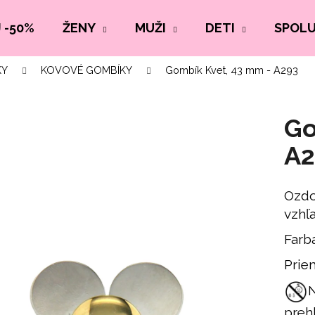
 -50%
ŽENY
MUŽI
DETI
SPOL
KY
KOVOVÉ GOMBÍKY
Gombík Kvet, 43 mm - A293
Go
A2
Ozdo
vzhľ
Farb
Prie
N
prehl