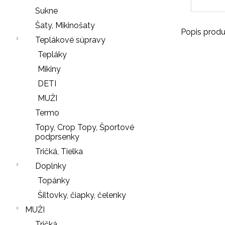
r
Sukne
ú
Šaty, Mikinošaty
č
Popis produ
Teplákové súpravy
a
Tepláky
m
e
Mikiny
DETI
MUŽI
SŤAHOVACIE
Termo
NOHAVIČKY
Topy, Crop Topy, Športové
BLACK
podprsenky
18
Tričká, Tielka
€
Doplnky
LEGÍNY
Nasledujúce
Topánky
PUSH-
UP
Šiltovky, čiapky, čelenky
29
MUŽI
€
Tričká