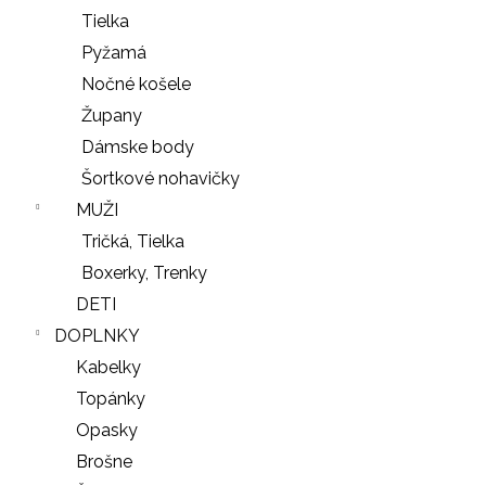
Tielka
Pyžamá
Nočné košele
Župany
Dámske body
Šortkové nohavičky
MUŽI
Tričká, Tielka
Boxerky, Trenky
DETI
DOPLNKY
Kabelky
Topánky
Opasky
Brošne