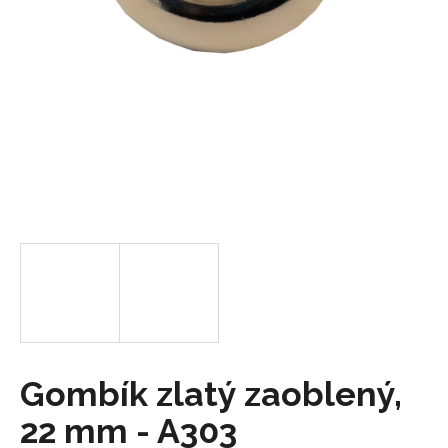
á
j
s
ť
?
HĽADAŤ
O
d
p
o
Gombík zlatý zaoblený,
r
22 mm - A303
ú