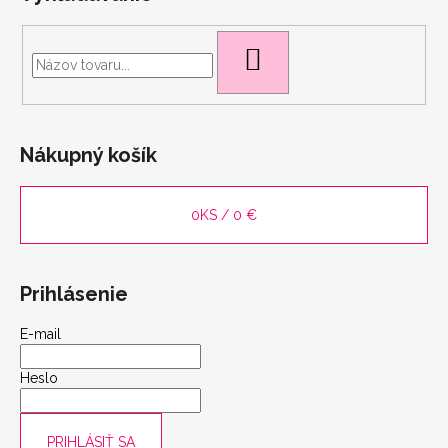
HĽADAŤ
Nákupný košík
0
KS /
0 €
Prihlásenie
E-mail
scount
Heslo
PRIHLÁSIŤ SA