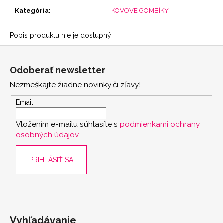
Kategória
:
KOVOVÉ GOMBÍKY
Popis produktu nie je dostupný
Z
á
Odoberať newsletter
p
Nezmeškajte žiadne novinky či zľavy!
ä
t
Email
i
Vložením e-mailu súhlasíte s
podmienkami ochrany
e
osobných údajov
PRIHLÁSIŤ SA
Vyhľadávanie