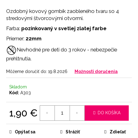
č
a
Ozdobný kovový gombík zaobleného tvaru so 4
m
stredovými štvorcovými otvormi.
e
Farba:
pozinkovaný v svetlej zlatej farbe
Priemer:
22mm
LEGÍNY
PUSH-
Nevhodné pre deti do 3 rokov - nebezpečie
UP
29
prehltnutia.
€
Môžeme doručiť do:
19.8.2026
Možnosti doručenia
Skladom
Kód:
A303
1,90 €
DO KOŠÍKA
Jednotková
cena:
Opýtať sa
Strážiť
Zdieľať