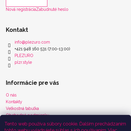
Nová registrácia
Zabudnuté heslo
Kontakt
info
@
plezuro.com
+421 948 160 531 (7:00-13:00)
PLEZURO
plzr.style
Informácie pre vás
O nás
Kontakty
Veľkostná tabuľka
Obchodné podmienky
Vrátenie tovaru a reklamácie
Tento web používa súbory cookie. Ďalším prechádzaním
Podmienky ochrany osobných údajov
tohto webu vyjadrujete súhlas s ich používaním. Viac