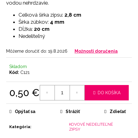
č
vodou nehrdzavie.
a
m
Celková šírka zipsu:
2,8 cm
e
Šírka zúbkov:
4 mm
Dĺžka:
20 cm
Nedeliteľný
NOHAVIČKY
SKIN
Môžeme doručiť do:
19.8.2026
Možnosti doručenia
7
€
Skladom
Kód:
C121
0,50 €
DO KOŠÍKA
Jednotková
cena:
Opýtať sa
Strážiť
Zdieľať
KOVOVÉ NEDELITEĽNÉ
Kategória
:
ZIPSY