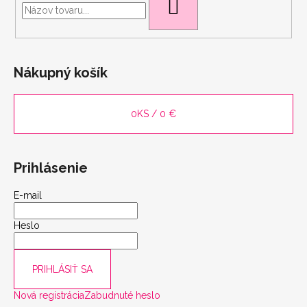
HĽADAŤ
Nákupný košík
0
KS /
0 €
Prihlásenie
E-mail
scount
Heslo
PRIHLÁSIŤ SA
Nová registrácia
Zabudnuté heslo