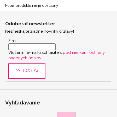
Popis produktu nie je dostupný
Z
á
Odoberať newsletter
p
Nezmeškajte žiadne novinky či zľavy!
ä
t
Email
i
Vložením e-mailu súhlasíte s
podmienkami ochrany
e
osobných údajov
PRIHLÁSIŤ SA
Vyhľadávanie