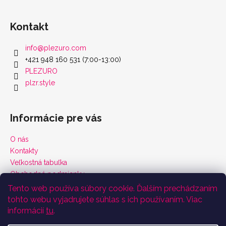
Kontakt
info
@
plezuro.com
+421 948 160 531 (7:00-13:00)
PLEZURO
plzr.style
Informácie pre vás
O nás
Kontakty
Veľkostná tabuľka
Obchodné podmienky
Vrátenie tovaru a reklamácie
Tento web používa súbory cookie. Ďalším prechádzaním
Podmienky ochrany osobných údajov
tohto webu vyjadrujete súhlas s ich používaním. Viac
Certifikáty
informácií
tu
.
Odoberať newsletter