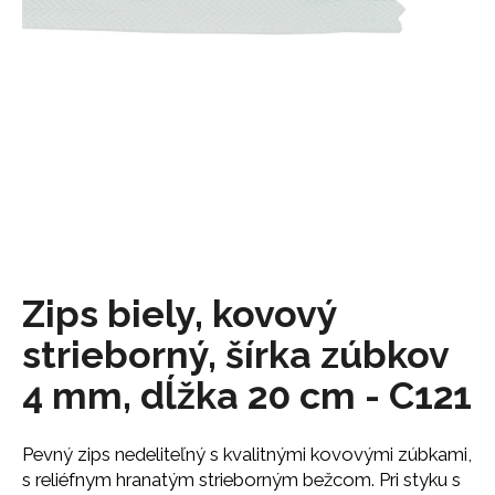
á
j
s
ť
?
HĽADAŤ
Zips biely, kovový
strieborný, šírka zúbkov
O
d
4 mm, dĺžka 20 cm - C121
p
o
r
Pevný zips nedeliteľný s kvalitnými kovovými zúbkami,
ú
s reliéfnym hranatým strieborným bežcom. Pri styku s