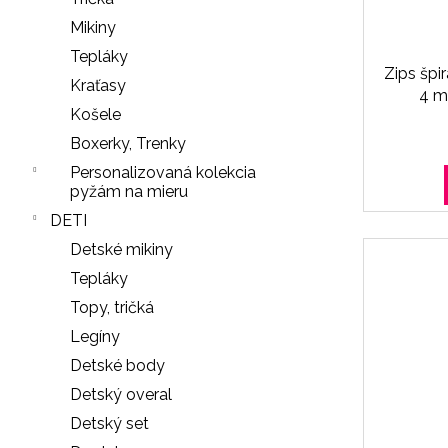
LEGÍNY
PUSH-
Mikiny
UP
Tepláky
29
Zips špi
€
Kraťasy
4 m
Košele
Boxerky, Trenky
Personalizovaná kolekcia
pyžám na mieru
DETI
Detské mikiny
Tepláky
Topy, tričká
Legíny
Detské body
Detský overal
Detský set