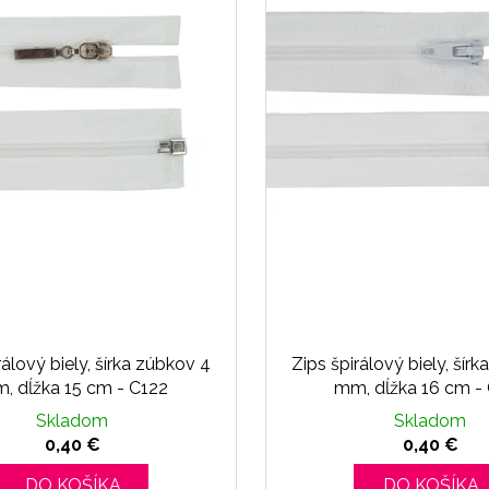
rálový biely, šírka zúbkov 4
Zips špirálový biely, šír
, dĺžka 15 cm - C122
mm, dĺžka 16 cm -
Skladom
Skladom
0,40 €
0,40 €
DO KOŠÍKA
DO KOŠÍKA