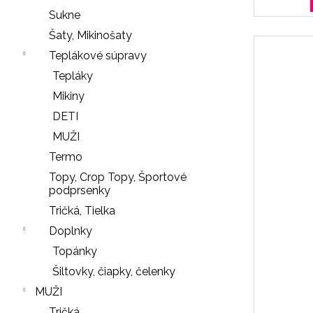
r
Sukne
ú
Šaty, Mikinošaty
č
Teplákové súpravy
a
Tepláky
m
e
Mikiny
DETI
MUŽI
SŤAHOVACIE
Termo
NOHAVIČKY
Topy, Crop Topy, Športové
BLACK
podprsenky
18
Tričká, Tielka
€
Doplnky
NOHAVIČKY
Nasledujúce
Topánky
BLACK
Šiltovky, čiapky, čelenky
7
€
MUŽI
Tričká