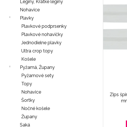
e
p
Legíny, Krátke legíny
o
n
r
Nohavice
d
á
o
Plavky
u
j
d
Plavkové podprsenky
k
s
u
Plavkové nohavičky
t
ť
k
Jednodielne plavky
o
?
t
Ultra crop topy
v
o
Košele
v
Pyžamá, Župany
Pyžamové sety
HĽADAŤ
Topy
Nohavice
Zips špi
Šortky
mm
O
Nočné košele
d
Župany
p
o
Saká