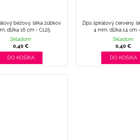
rálový béžový, šírka zúbkov
Zips špirálový červený, š
m, dĺžka 16 cm - C125
4 mm, dĺžka 14 cm 
Skladom
Skladom
0,40 €
0,40 €
DO KOŠÍKA
DO KOŠÍKA