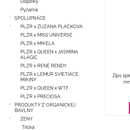
Doplnky
Pyžamá
SPOLUPRÁCE
PLZR x ZUZANA PLAČKOVÁ
PLZR x MISS UNIVERSE
PLZR x MIKELA
PLZR x QUEEN x JASMINA
ALAGIČ
PLZR x RENÉ RENDY
PLZR x LEMUR SVIETIACE
Zips špi
MIKINY
mm
PLZR x QUEEN x WTF
PLZR x PRECIOSA
PRODUKTY Z ORGANICKEJ
BAVLNY
ŽENY
Tričká