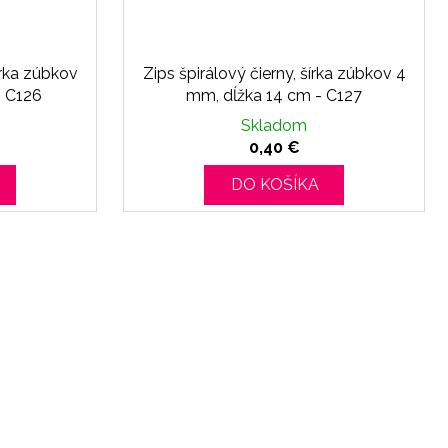
írka zúbkov
Zips špirálový čierny, šírka zúbkov 4
- C126
mm, dĺžka 14 cm - C127
Skladom
0,40 €
DO KOŠÍKA