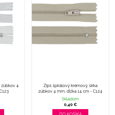
ka zúbkov 4
Zips špirálový krémový, šírka
 C123
zúbkov 4 mm, dĺžka 14 cm - C124
Skladom
0,40 €
DO KOŠÍKA