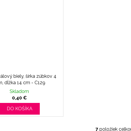
rálový biely, šírka zúbkov 4
, dĺžka 14 cm - C129
Skladom
0,40 €
DO KOŠÍKA
7
položiek celk